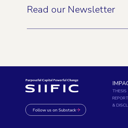
Read our Newsletter
IMPA
THESIS
REPOR
& DISC
Follow us on Substack