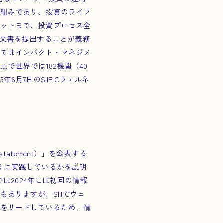
枠組みであり、投資のライフ
ジットまで、投資プロセス全
書を​提出する​ことが​義務
してはインパクト・マネジメ
で世界では182機関（40
6月7日のSIIFICウェルネ
。
atement）」を公表する
うに実践しているかを説明
は2024年には初回の情報
りますが、SIIFCウェ
スをリードしているため、情