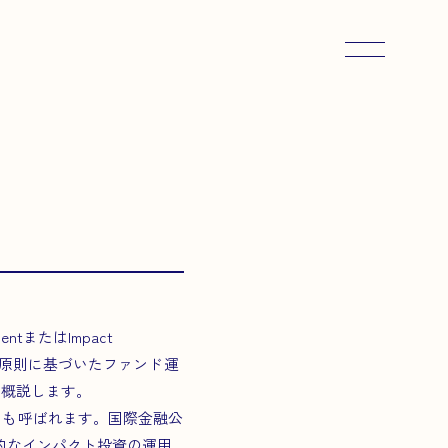
メニューを
entまたはImpact
この原則に基づいたファンド運
を概説します。
nciplesとも呼ばれます。国際金融公
営する国際的なインパクト投資の運用