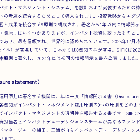
パクト・マネジメント・システム」を設計および実装するための
トの考慮を統合するためとして導入されます。投資戦略からエグ
と成果を統合する9原則で構成され、署名から​1年以内に​情報開示文
国際原則はいくつかありますが、インパクト投資に絞ったものと
あり、最も信頼され、世界的に認められています。2025年12月時点
ドル）が署名していて、日本からは8機関のみが署名。SIIFICは2023年
本原則に署名し、2024年には初回の情報開示文書を公表しました
re statement）
原則に署名する機関は、年に一度「情報開示文書（Disclosure st
各機関がインパクト・マネジメント運用原則の9つの原則をどのよ
インパクト・マネジメントの透明性を報告する文書です。SIIFICで
資担当者とインパクトデューデリジェンスチームが異なるファンドもあ
ドマネージャーの梅田、三浦が自らインパクトデューデリジェン
います。