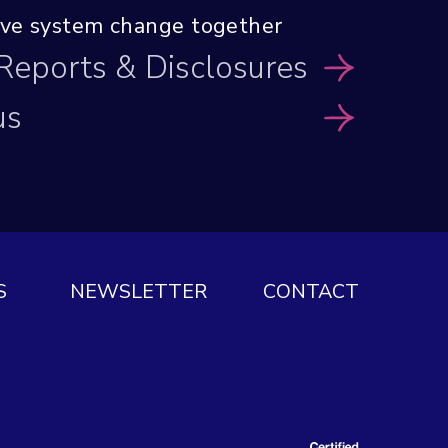
tive system
change together
 Reports
& Disclosures
us
S
NEWSLETTER
CONTACT