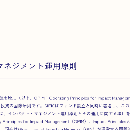
マネジメント運用原則
下、OPIM：Operating Principles for Impact Managem
ンパクト投資の国際原則です。SIIFICはファンド設立と同時に署名し、
は、インパクト・マネジメント運用原則とその運用に関する項目
rinciples for Impact Management（OPIM）。Impact Pri
現在はGlobal Impact Investing Network（GIIN）が運