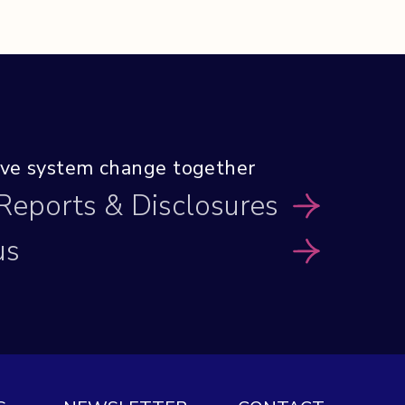
tive system
change together
 Reports
& Disclosures
us